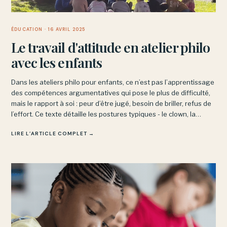
ÉDUCATION
· 16 AVRIL 2025
Le travail d'attitude en atelier philo
avec les enfants
Dans les ateliers philo pour enfants, ce n’est pas l’apprentissage
des compétences argumentatives qui pose le plus de difficulté,
mais le rapport à soi : peur d’être jugé, besoin de briller, refus de
l’effort. Ce texte détaille les postures typiques - le clown, la
rêveuse, celui qui coupe la parole - et les résistances qu’elles
LIRE L’ARTICLE COMPLET →
cachent.