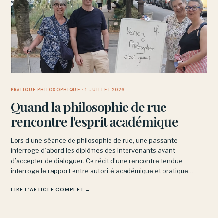
PRATIQUE PHILOSOPHIQUE
· 1 JUILLET 2026
Quand la philosophie de rue
rencontre l'esprit académique
Lors d’une séance de philosophie de rue, une passante
interroge d’abord les diplômes des intervenants avant
d’accepter de dialoguer. Ce récit d’une rencontre tendue
interroge le rapport entre autorité académique et pratique
philosophique, qui ne repose pas sur des titres mais sur l’examen
LIRE L’ARTICLE COMPLET →
partagé des idées.