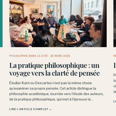
PHILOSOPHIE DANS LA CITÉ
· 28 MARS 2026
R
La pratique philosophique : un
voyage vers la clarté de pensée
P
t
Étudier Kant ou Descartes n’est pas la même chose
v
qu’examiner sa propre pensée. Cet article distingue la
q
philosophie académique, tournée vers l’étude des auteurs,
p
de la pratique philosophique, qui met à l’épreuve la
L
d
cohérence de ce que l’on pense soi-même : un exercice
LIRE L’ARTICLE COMPLET →
exigeant mais vivant.