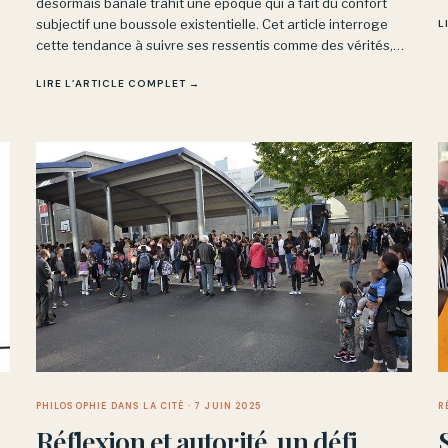
désormais banale trahit une époque qui a fait du confort
u
subjectif une boussole existentielle. Cet article interroge
L
m
cette tendance à suivre ses ressentis comme des vérités,
alors que penser suppose parfois d’en sortir et d’affronter
LIRE L’ARTICLE COMPLET →
ce qui résiste.
PHILOSOPHIE DANS LA CITÉ
· 7 JUIN 2025
R
Réflexion et autorité, un défi