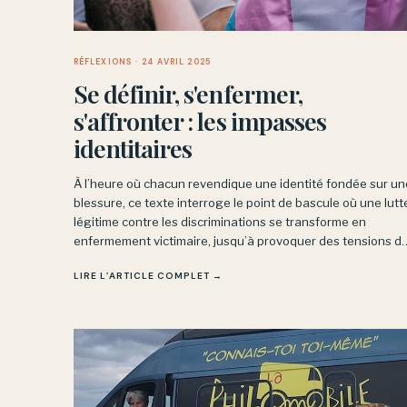
RÉFLEXIONS
· 24 AVRIL 2025
Se définir, s'enfermer,
s'affronter : les impasses
identitaires
À l’heure où chacun revendique une identité fondée sur un
blessure, ce texte interroge le point de bascule où une lutt
légitime contre les discriminations se transforme en
enfermement victimaire, jusqu’à provoquer des tensions d
« concurrence victimaire » entre mouvements pourtant
LIRE L’ARTICLE COMPLET →
alliés.