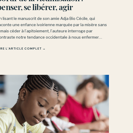
penser, se libérer, agir
n lisant le manuscrit de son amie Adja Bio Cécile, qui
aconte une enfance ivoirienne marquée par la misère sans
amais céder à l’apitoiement, l’auteure interroge par
ontraste notre tendance occidentale à nous enfermer
ans une posture victimaire face à des épreuves bien
IRE L’ARTICLE COMPLET →
oindres.