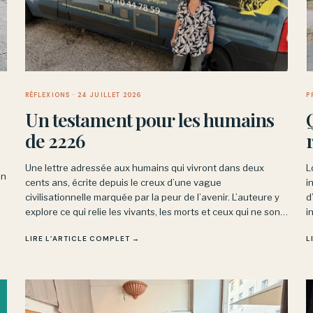
RÉFLEXIONS
· 24 JUILLET 2026
P
Un testament pour les humains
de 2226
Une lettre adressée aux humains qui vivront dans deux
L
un
cents ans, écrite depuis le creux d’une vague
i
civilisationnelle marquée par la peur de l’avenir. L’auteure y
d
explore ce qui relie les vivants, les morts et ceux qui ne sont
i
pas encore nés, au-delà des angoisses du présent.
p
LIRE L’ARTICLE COMPLET →
L
l