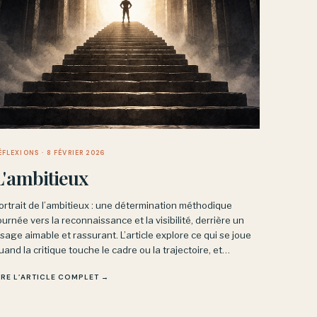
ÉFLEXIONS
· 8 FÉVRIER 2026
L'ambitieux
ortrait de l’ambitieux : une détermination méthodique
ournée vers la reconnaissance et la visibilité, derrière un
isage aimable et rassurant. L’article explore ce qui se joue
uand la critique touche le cadre ou la trajectoire, et
ourquoi le doute y devient une menace plutôt qu’un moteur
IRE L’ARTICLE COMPLET →
e pensée.