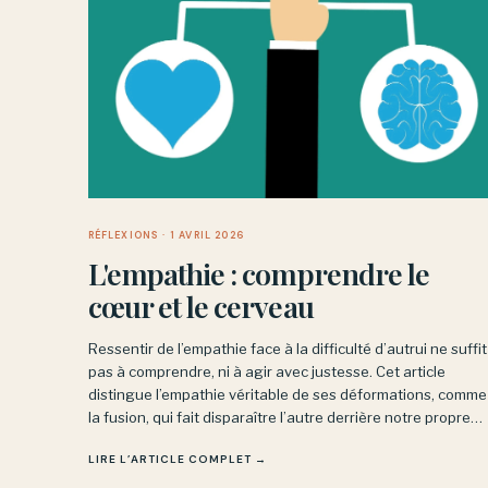
RÉFLEXIONS
· 1 AVRIL 2026
L'empathie : comprendre le
cœur et le cerveau
Ressentir de l’empathie face à la difficulté d’autrui ne suffit
pas à comprendre, ni à agir avec justesse. Cet article
distingue l’empathie véritable de ses déformations, comme
la fusion, qui fait disparaître l’autre derrière notre propre
émotion, pour mieux cerner ce qu’accompagner veut
LIRE L’ARTICLE COMPLET →
vraiment dire.