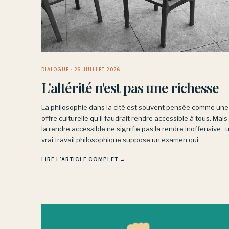
DIALOGUE
· 26 JUILLET 2026
L'altérité n'est pas une richesse
La philosophie dans la cité est souvent pensée comme une
offre culturelle qu’il faudrait rendre accessible à tous. Mais
la rendre accessible ne signifie pas la rendre inoffensive : 
vrai travail philosophique suppose un examen qui
questionne et déstabilise, sans garantir ni le confort ni le
LIRE L’ARTICLE COMPLET →
succès.