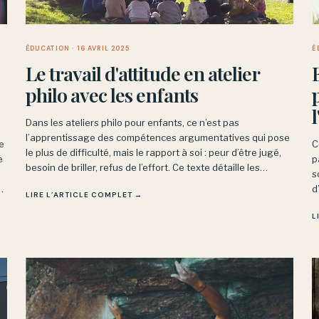
ÉDUCATION
· 16 AVRIL 2025
É
Le travail d'attitude en atelier
philo avec les enfants
Dans les ateliers philo pour enfants, ce n’est pas
l’apprentissage des compétences argumentatives qui pose
e
C
le plus de difficulté, mais le rapport à soi : peur d’être jugé,
e
p
besoin de briller, refus de l’effort. Ce texte détaille les
s
postures typiques - le clown, la rêveuse, celui qui coupe la
e
d
LIRE L’ARTICLE COMPLET →
parole - et les résistances qu’elles cachent.
a
L