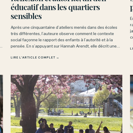
éducatif dans les quartiers
sensibles
E
r
Après une cinquantaine d’ateliers menés dans des écoles
j
très différentes, l’auteure observe comment le contexte
c
social façonne le rapport des enfants à l’autorité et à la
d
e
pensée. En s’appuyant sur Hannah Arendt, elle décrit une
L
m
véritable crise de la reconnaissance dans certains quartiers
LIRE L’ARTICLE COMPLET →
sensibles.