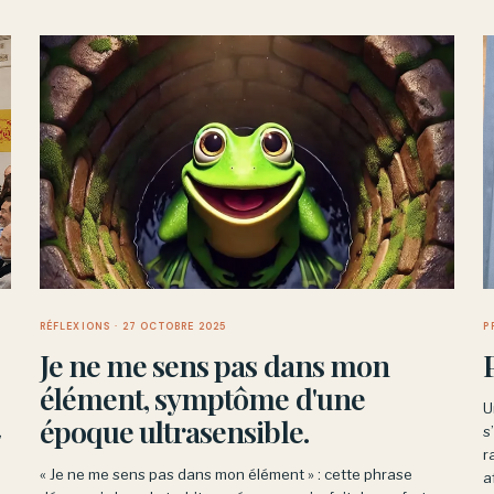
RÉFLEXIONS
· 27 OCTOBRE 2025
P
Je ne me sens pas dans mon
élément, symptôme d'une
U
époque ultrasensible.
,
s
r
« Je ne me sens pas dans mon élément » : cette phrase
a