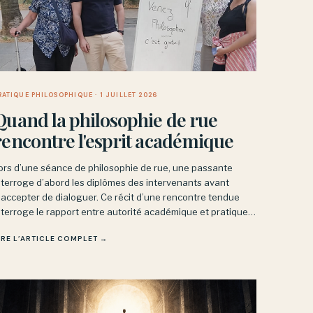
RATIQUE PHILOSOPHIQUE
· 1 JUILLET 2026
Quand la philosophie de rue
rencontre l'esprit académique
ors d’une séance de philosophie de rue, une passante
nterroge d’abord les diplômes des intervenants avant
’accepter de dialoguer. Ce récit d’une rencontre tendue
nterroge le rapport entre autorité académique et pratique
hilosophique, qui ne repose pas sur des titres mais sur
IRE L’ARTICLE COMPLET →
’examen partagé des idées.