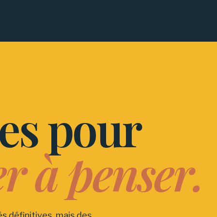
tes pour
r à penser.
s définitives, mais des