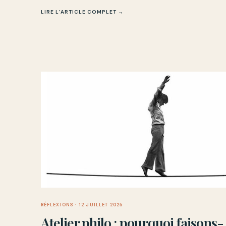
mécanismes. L’article explore aussi les obstacles à cette
LIRE L’ARTICLE COMPLET →
intelligence émotionnelle.
RÉFLEXIONS
· 12 JUILLET 2025
Atelier philo : pourquoi faisons-