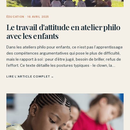
ÉDUCATION
· 16 AVRIL 2025
Le travail d'attitude en atelier philo
avec les enfants
Dans les ateliers philo pour enfants, ce n’est pas l’apprentissage
des compétences argumentatives qui pose le plus de difficulté,
mais le rapport à soi : peur d’être jugé, besoin de briller, refus de
l’effort. Ce texte détaille les postures typiques - le clown, la
rêveuse, celui qui coupe la parole - et les résistances qu’elles
LIRE L’ARTICLE COMPLET →
cachent.