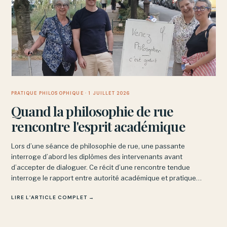
PRATIQUE PHILOSOPHIQUE
· 1 JUILLET 2026
Quand la philosophie de rue
rencontre l'esprit académique
Lors d’une séance de philosophie de rue, une passante
interroge d’abord les diplômes des intervenants avant
d’accepter de dialoguer. Ce récit d’une rencontre tendue
interroge le rapport entre autorité académique et pratique
philosophique, qui ne repose pas sur des titres mais sur l’examen
LIRE L’ARTICLE COMPLET →
partagé des idées.