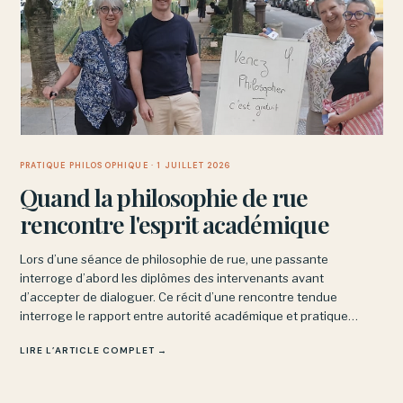
PRATIQUE PHILOSOPHIQUE
· 1 JUILLET 2026
Quand la philosophie de rue
rencontre l'esprit académique
Lors d’une séance de philosophie de rue, une passante
interroge d’abord les diplômes des intervenants avant
d’accepter de dialoguer. Ce récit d’une rencontre tendue
interroge le rapport entre autorité académique et pratique
philosophique, qui ne repose pas sur des titres mais sur l’examen
LIRE L’ARTICLE COMPLET →
partagé des idées.