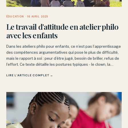
ÉDUCATION
· 16 AVRIL 2025
Le travail d'attitude en atelier philo
avec les enfants
Dans les ateliers philo pour enfants, ce n’est pas l’apprentissage
des compétences argumentatives qui pose le plus de difficulté,
mais le rapport à soi : peur d’être jugé, besoin de briller, refus de
l’effort. Ce texte détaille les postures typiques - le clown, la
rêveuse, celui qui coupe la parole - et les résistances qu’elles
LIRE L’ARTICLE COMPLET →
cachent.